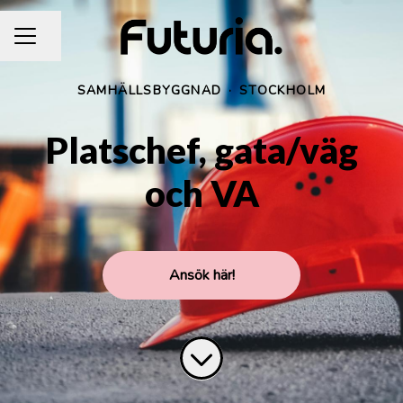
Dela sidan
KARRIÄRMENY
SAMHÄLLSBYGGNAD
·
STOCKHOLM
Platschef, gata/väg
och VA
Ansök här!