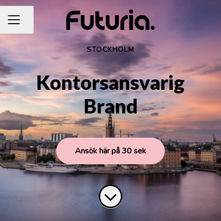
Dela sidan
KARRIÄRMENY
STOCKHOLM
Kontorsansvarig
Brand
Ansök här på 30 sek