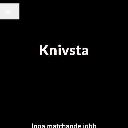
Dela sidan
KARRIÄRMENY
Knivsta
Inga matchande jobb